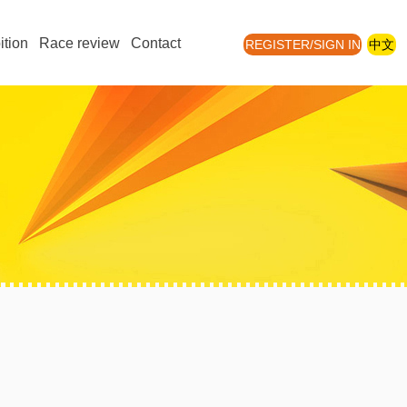
ition
Race review
Contact
REGISTER/SIGN IN
中文