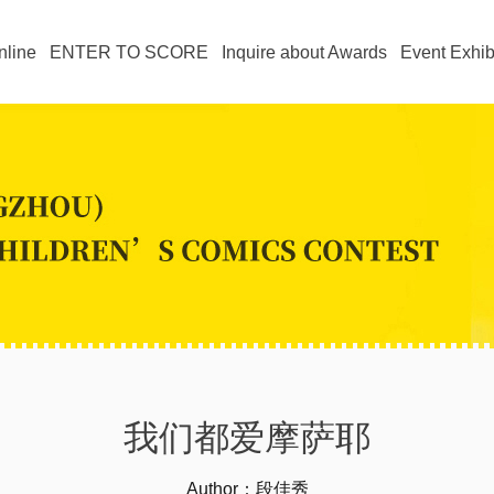
nline
ENTER TO SCORE
Inquire about Awards
Event Exhib
我们都爱摩萨耶
Author：段佳秀