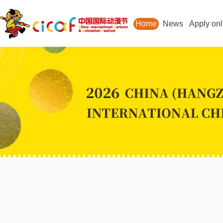
Home
News
Apply onl