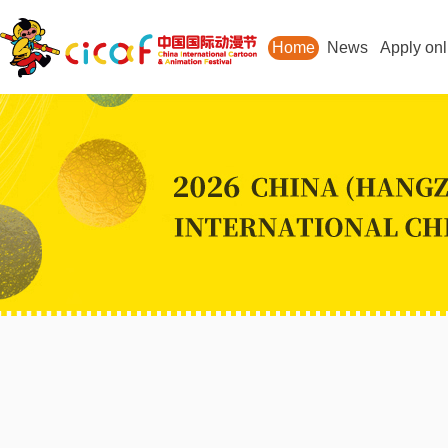
Home
News
Apply onl